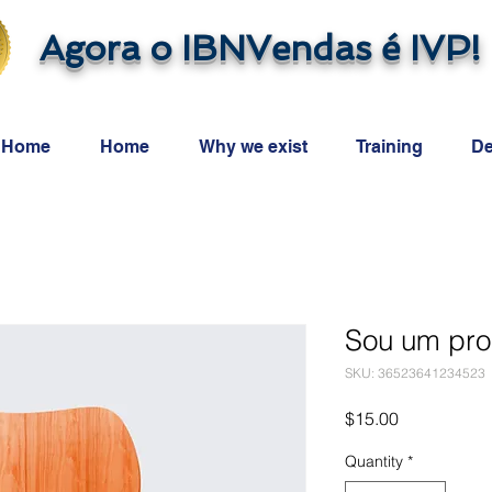
Agora o IBNVendas é IVP!
Home
Home
Why we exist
Training
De
Sou um pro
SKU: 36523641234523
Price
$15.00
Quantity
*