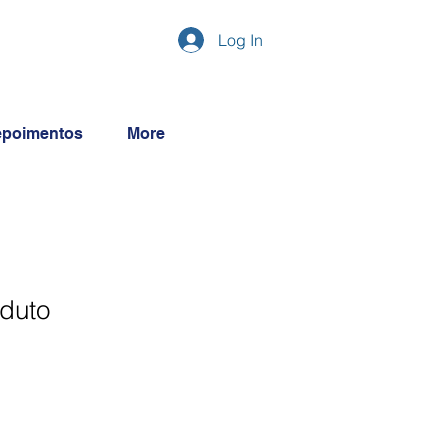
Log In
poimentos
More
duto