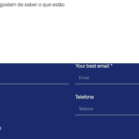
gostam de saber o que estão 
Let's talk!
Your best email
Telefone
p